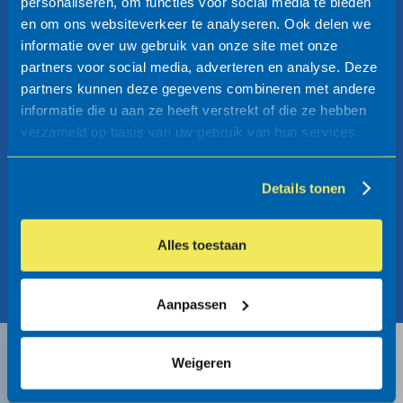
personaliseren, om functies voor social media te bieden
en om ons websiteverkeer te analyseren. Ook delen we
informatie over uw gebruik van onze site met onze
partners voor social media, adverteren en analyse. Deze
Falco is partner van:
partners kunnen deze gegevens combineren met andere
informatie die u aan ze heeft verstrekt of die ze hebben
verzameld op basis van uw gebruik van hun services.
Details tonen
Alles toestaan
Aanpassen
Weigeren
Schrijf u in voor onze