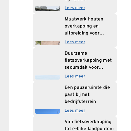
bestuurskantoor van
Lees meer
INOS
Maatwerk houten
overkapping en
uitbreiding voor
zorglocatie ASVZ
Lees meer
Duurzame
fietsoverkapping met
sedumdak voor
basisschool
Lees meer
Een pauzeruimte die
past bij het
bedrijfsterrein
Lees meer
Van fietsoverkapping
tot e-bike laadpunten: