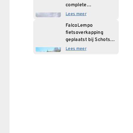
complete
fietsvoorziening voor
Lees meer
IKC Nissewaard
FalcoLempo
fietsoverkapping
geplaatst bij Schotse
basisschool
Lees meer