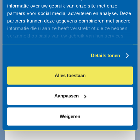
Blijf op de hoogte van onze nieuwste
informatie over uw gebruik van onze site met onze
producten en ontwikkelingen en schrijf u in
partners voor social media, adverteren en analyse. Deze
voor onze maandelijkse nieuwsbrief.
partners kunnen deze gegevens combineren met andere
informatie die u aan ze heeft verstrekt of die ze hebben
verzameld op basis van uw gebruik van hun services.
Details tonen
Alles toestaan
Aanpassen
Weigeren