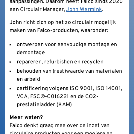
aanpassingen. Daarom heeft Falco sinds 2020
een Circulair Manager,
John Wermink
.
John richt zich op het zo circulair mogelijk
maken van Falco-producten, waaronder:
ontwerpen voor eenvoudige montage en
demontage
repareren, refurbishen en recyclen
behouden van (rest)waarde van materialen
en arbeid
certificering volgens ISO 9001, ISO 14001,
VCA, FSC
®
-C016221 en de CO2-
prestatieladder (KAM)
Meer weten?
Falco denkt graag mee over de inzet van
circulaire producten voor een mooiere en