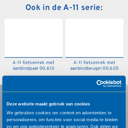
Ook in de A-11 serie:
A-11 fietsenrek met
A-11 fietsenrek met
aanbindpaal 00.610
aanbindbeugel 00.620
Schrijf u in voor onze
Deze website maakt gebruik van cookies
nieuwsbrief
We gebruiken cookies om content en advertenties te
personaliseren, om functies voor social media te bieden
en om ons websiteverkeer te analyseren. Ook delen we